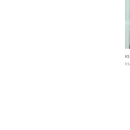
RE
Pr
R$