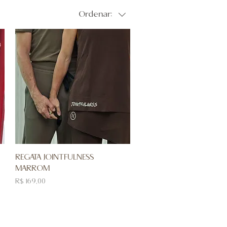
Ordenar:
REGATA JOINTFULNESS
MARROM
Preço
R$ 169,00