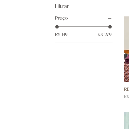
Filtrar
Preço
R$ 149
R$ 279
RE
Pr
R$