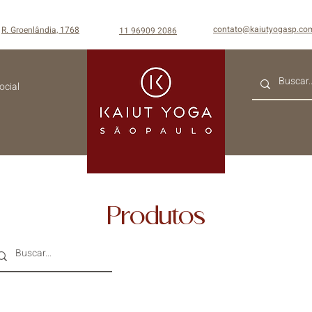
contato@kaiutyogasp.co
R. Groenlândia, 1768
11 96909 2086
ocial
Produtos