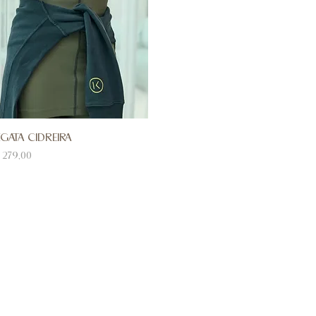
GATA CIDREIRA
eço
 279,00