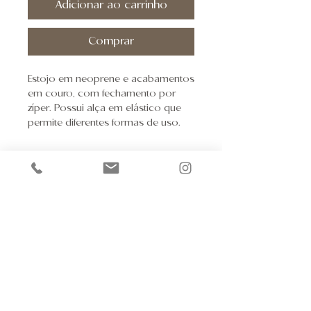
Adicionar ao carrinho
Comprar
Estojo em neoprene e acabamentos
em couro, com fechamento por
zíper. Possui alça em elástico que
permite diferentes formas de uso.
Pré-vendas
@kaiutyoga_sp
Onde estamos?
Kaiut Yoga São Paulo
Conheça nossos
R. Groenlândia, 1768
Produtos
Política de Privacidade
Dquanta Ltda.
Política e Prazos de
30.124.551
/0001-28
Av. Dr Moraes Salles
,
Entrega
1136