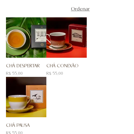
Ordenar
CHÁ DESPERTAR
CHÁ CONEXÃO
Preço
Preço
R$ 55,00
R$ 55,00
CHÁ PAUSA
Preço
R$ 55,00