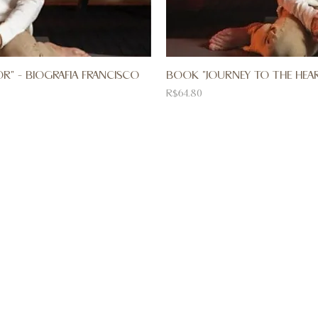
R" - BIOGRAFIA FRANCISCO
BOOK "JOURNEY TO THE HEAR
Price
R$64.80