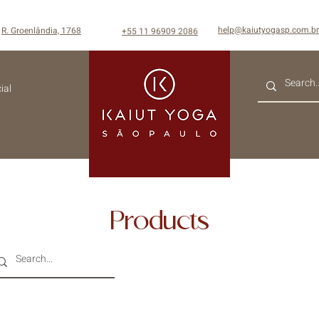
help@kaiutyogasp.com.br
R. Groenlândia, 1768
+55
11 96909 2086
ial
Products