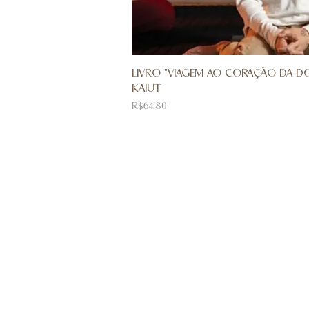
LIVRO "VIAGEM AO CORAÇÃO DA DO
KAIUT
Price
R$64.80