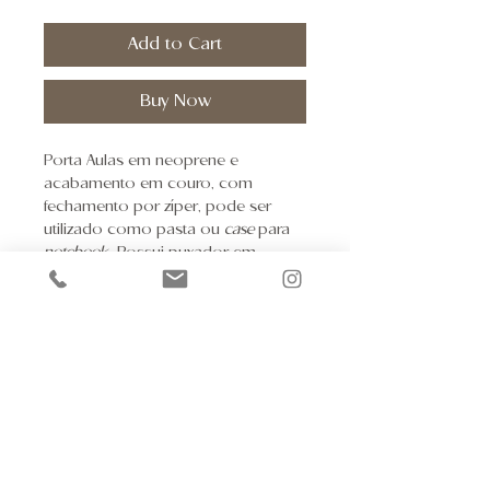
Add to Cart
Buy Now
Porta Aulas em neoprene e
acabamento em couro, com
fechamento por zíper, pode ser
utilizado como pasta ou
case
para
notebook
. Possui puxador em
elástico.
Pre-sale Support
Kaiut Yoga Wear
Schedule a visit to Brazil
30.124.551
/0001-28
Privacy Policy
Kaiut Yoga São Paulo
Other Policies
R. Groenlândia, 1768