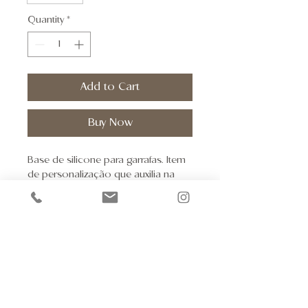
Quantity
*
Add to Cart
Buy Now
Base de silicone para garrafas. Item
de personalização que auxilia na
proteção contra pequenas batidas e
arranhões.
Pre-sale Support
Kaiut Yoga Wear
Schedule a visit to Brazil
30.124.551
/0001-28